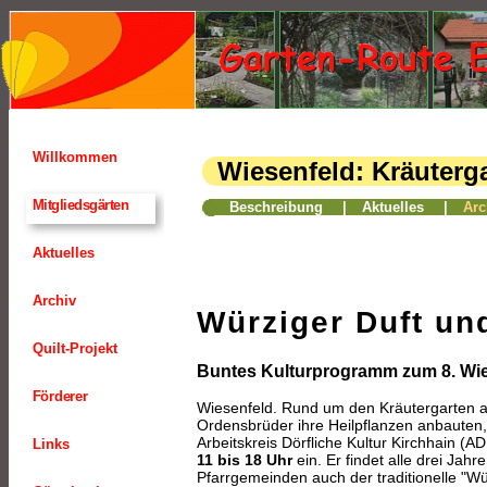
Willkommen
Wiesenfeld: Kräuterg
11
Mitgliedsgärten
Beschreibung
|
Aktuelles
|
Arc
Aktuelles
Archiv
Würziger Duft un
Quilt-Projekt
Buntes Kulturprogramm zum 8. Wie
Förderer
Wiesenfeld. Rund um den Kräutergarten an 
Ordensbrüder ihre Heilpflanzen anbauten
Arbeitskreis Dörfliche Kultur Kirchhain (
Links
11 bis 18 Uhr
ein. Er findet alle drei Ja
Pfarrgemeinden auch der traditionelle "W