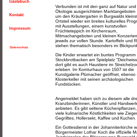
Gästebuch
Verbunden ist mit den ganz auf Natur und
Ökologie ausgerichteten Marktangeboten
Kontakt
um den Kräutergarten in Burgwalds klein
Ortsteil wieder ein breites kulturelles Pr
mit Ausstellungen, einem kunstvollen
Impressum
Früchteteppich im Kirchenraum,
Mitmachangeboten und kleinen Konzerte
jeweils zur vollen Stunde. Kartoffeln und 
stehen thematisch besonders im Blickpunk
Datenschutz
Die Kinder erwartet ein buntes Programm 
Stockbrotbacken am Spielplatz "Deichwiss
dort gibt es auch Haustiere im Streichelzo
erleben. Im Komturhaus von 1507 ist die
Kunstgalerie Plümacher geöffnet, ebenso 
Klosterkeller mit seinen archäologischen
Fundstücken.
Angemeldet haben sich zu diesem alle drei
Kranzbinderinnen, Künstler und Handwerke
anbieten. Es gibt seltene Küchenpflanze
viele kulinarische Köstlichkeiten wie Zieg
Gegrilltes, Hollersekt, Kaffee und Kuchen.
Ein Gottesdienst in der Johanniterkirche 
Bürgermeister Lothar Koch die offizielle
Jagdsignalen der Bläsergruppe Burgwald u