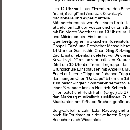
Um
12 Uhr
stellt aus Zierenberg das Ens
"man(n) singt" mit Andreas Kowalczyk
traditionelle und experimentelle
Männerchormusik vor. Bei einem Freiluft-
Ständchen lädt der Posaunenchor Ernsth
mit Dr. Marco Werchner um
13 Uhr
zum H
und Mitsingen ein. Ein buntes
Querbeetprogramm zwischen Rosenstolz,
Gospel, Taizé und Estnischer Messe biete
14 Uhr
der Gemischte Chor "Sing & Swing
Bad Emstal, ebenfalls geleitet von Andrea
Kowalczyk. "Grastänzermusik" am Kräuter
führt um
15 Uhr
die Trommlergruppe der
Grundschule Ernsthausen mit Angelika Mül
Engel auf. Irene Tripp und Johanna Tripp 
dem jungen Chor "Da Capo" bitten um
16
zum beschwingten Sommer-Intermezzo. M
einer Serenade lassen Heinrich Schreck
(Trompete) und Heidi Huhn (Orgel) ab
17
den Markttag musikalisch ausklingen. Zu 
Musikanten am Kräutergärtchen gehört au
Burgwaldbahn, Lahn-Eder-Radweg und Gar
auch für Touristen aus der weiteren Regi
Besucher nach Wiesenfeld.