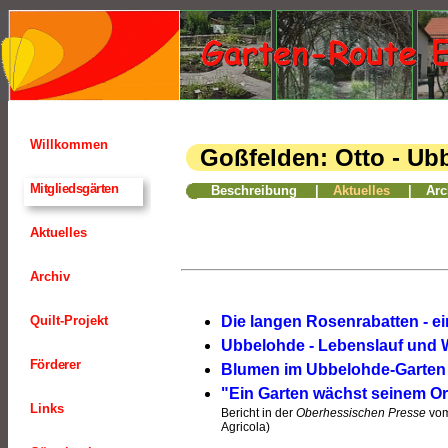
Willkommen
Goßfelden: Otto - Ub
20
Mitgliedsgärten
Beschreibung
|
Aktuelles
|
Arc
Aktuelles
Archiv
Quilt-Projekt
Die langen Rosenrabatten - e
Ubbelohde - Lebenslauf und 
Förderer
Blumen im Ubbelohde-Garten
"Ein Garten wächst seinem Or
Links
Bericht in der
Oberhessischen Presse
vom
Agricola)