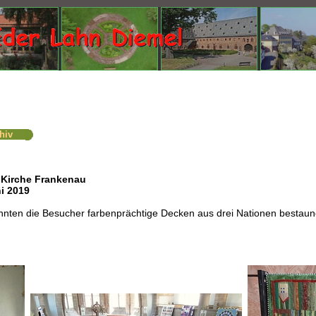
hiv
r Kirche Frankenau
i 2019
konnten die Besucher farbenprächtige Decken aus drei Nationen bestaun