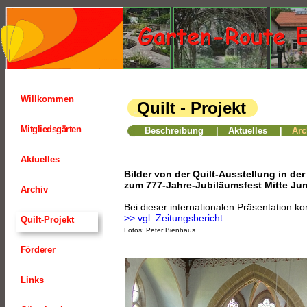
Willkommen
Quilt - Projekt
00
Mitgliedsgärten
Beschreibung
|
Aktuelles
|
Arc
Aktuelles
Bilder von der Quilt-Ausstellung in de
zum 777-Jahre-Jubiläumsfest Mitte Jun
Archiv
Bei dieser internationalen Präsentation 
>> vgl. Zeitungsbericht
Quilt-Projekt
Fotos: Peter Bienhaus
Förderer
Links