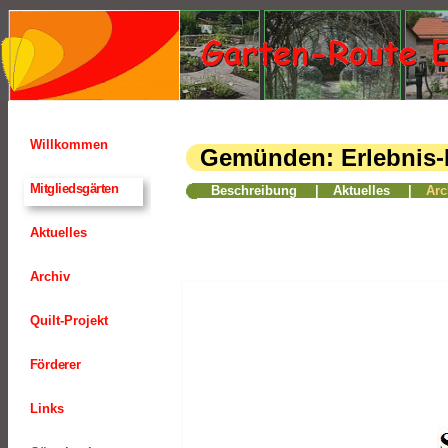
Willkommen
Gemünden: Erlebnis-
15
Mitgliedsgärten
Beschreibung
|
Aktuelles
|
Arc
Aktuelles
Archiv
Quilt-Projekt
Förderer
Links