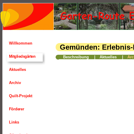
Willkommen
Gemünden: Erlebnis-
15
Mitgliedsgärten
Beschreibung
|
Aktuelles
|
Arc
Aktuelles
Archiv
Quilt-Projekt
Förderer
Links