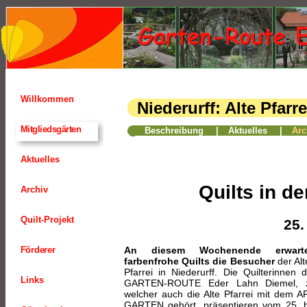
Willkommen
Niederurff: Alte Pfar
31
Mitgliedsgärten
Beschreibung
|
Aktuelles
|
Arc
Aktuelles
Quilts in de
Archiv
Quilt-Projekt
25.
An diesem Wochenende erwart
Förderer
farbenfrohe Quilts die Besucher
der Alt
Pfarrei in Niederurff. Die Quilterinnen d
Links
GARTEN-ROUTE Eder Lahn Diemel, 
welcher auch die Alte Pfarrei mit dem A
GARTEN gehört, präsentieren vom 25. b