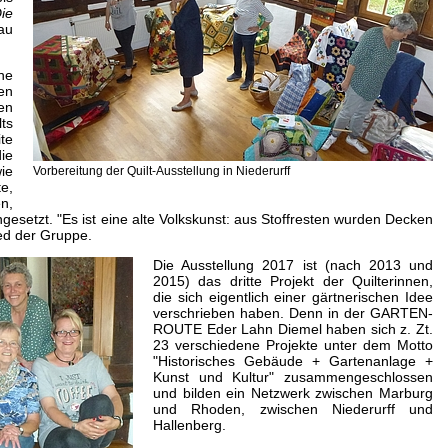
ie
au
ne
en
en
ts
te
die
ie
Vorbereitung der Quilt-Ausstellung in Niederurff
e,
en,
gesetzt. "Es ist eine alte Volkskunst: aus Stoffresten wurden Decken
ied der Gruppe.
Die Ausstellung 2017 ist (nach 2013 und
2015) das dritte Projekt der Quilterinnen,
die sich eigentlich einer gärtnerischen Idee
verschrieben haben. Denn in der GARTEN-
ROUTE Eder Lahn Diemel haben sich z. Zt.
23 verschiedene Projekte unter dem Motto
"Historisches Gebäude + Gartenanlage +
Kunst und Kultur" zusammengeschlossen
und bilden ein Netzwerk zwischen Marburg
und Rhoden, zwischen Niederurff und
Hallenberg.