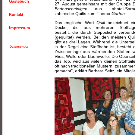
Gästebuch
27. August gemeinsam mit der Gruppe
D
Fadenscheinigen
aus Lahntal-Sarn
zahlreiche Quilts zum Thema
Garten
.
Kontakt
Das englische Wort
Quilt
bezeichnet ei
Decke, die aus mehreren Stofflag
Impressum
besteht, die durch Steppstiche verbund
(gequiltet) werden. Bei den meisten Quil
gibt es drei Lagen. Während die Untersei
in der Regel eine Stoffbahn ist, besteht 
Datenschutz
Zwischenlage aus wärmenden Stoffen w
Vlies, Wolle oder Baumwolle. Die Oberseit
das Top, wird aus vielen kleinen Stoffteil
oft nach traditionellen Mustern, zusammen
gemacht", erklärt Barbara Seitz, ein Mitgl