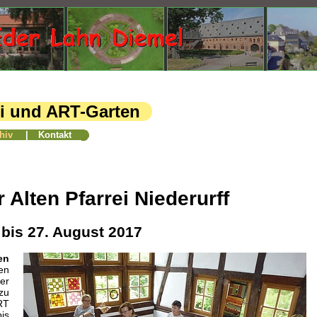
rei und ART-Garten
hiv
|
Kontakt
r Alten Pfarrei Niederurff
 bis 27. August 2017
en
en
er
zu
RT
is